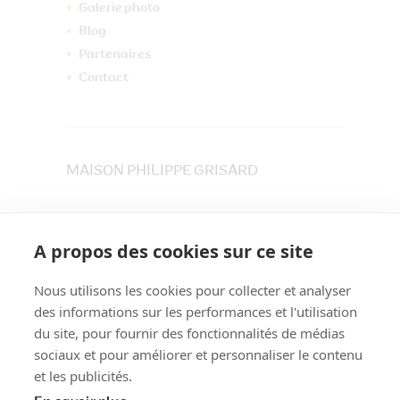
Galerie photo
Blog
Partenaires
Contact
MAISON PHILIPPE GRISARD
33 place du Maréchet
73800 CRUET
A propos des cookies sur ce site
Tél. 04 79 84 30 91
Nous utilisons les cookies pour collecter et analyser
des informations sur les performances et l'utilisation
du site, pour fournir des fonctionnalités de médias
sociaux et pour améliorer et personnaliser le contenu
et les publicités.