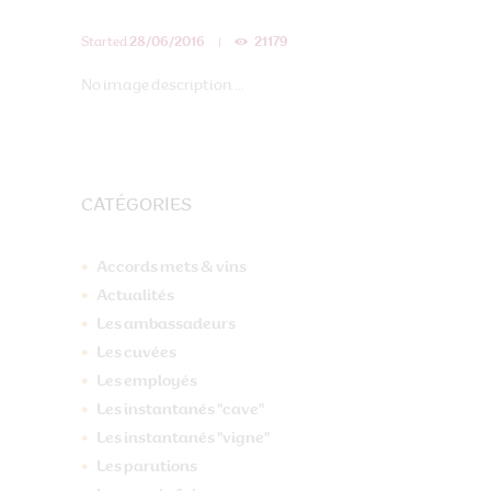
Started
28/06/2016
21179
No image description ...
CATÉGORIES
Accords mets & vins
Actualités
Les ambassadeurs
Les cuvées
Les employés
Les instantanés "cave"
Les instantanés "vigne"
Les parutions