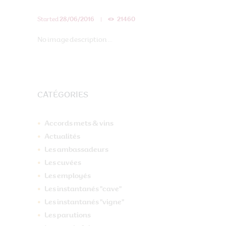
Started
28/06/2016
21460
No image description ...
CATÉGORIES
Accords mets & vins
Actualités
Les ambassadeurs
Les cuvées
Les employés
Les instantanés "cave"
Les instantanés "vigne"
Les parutions