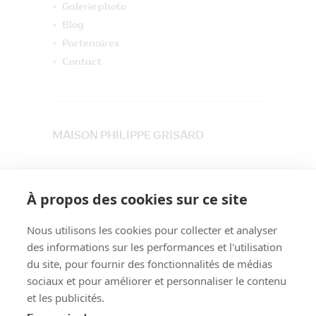
Galerie photo
Blog
Partenaires
Contact
MAISON PHILIPPE GRISARD
33 place du Maréchet
73800 CRUET
À propos des cookies sur ce site
Tél. 04 79 84 30 91
Nous utilisons les cookies pour collecter et analyser
des informations sur les performances et l'utilisation
du site, pour fournir des fonctionnalités de médias
sociaux et pour améliorer et personnaliser le contenu
et les publicités.