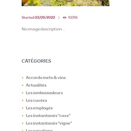
Started
03/09/2022
10316
No image description ...
CATÉGORIES
Accords mets & vins
Actualités
Les ambassadeurs
Les cuvées
Les employés
Les instantanés "cave"
Les instantanés "vigne"